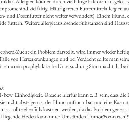
 unklar. Allergien können durch vielfältige Faktoren ausgelöst 
mptome sind vielfältig. Häufig treten Futtermittelallergien au
 und Dosenfutter nicht weiter verwundert). Einem Hund, der 
eide füttern. Weitere allergieauslösende Substanzen sind Haus
epherd-Zucht ein Problem darstellt, wird immer wieder heftig 
e Fälle von Herzerkrankungen und bei Verdacht sollte man se
eit eine rein prophylaktische Untersuchung Sinn macht, habe i
s:
- bzw. Einhodigkeit. Ursache hierfür kann z. B. sein, dass di
sie nicht absteigen ist der Hund unfruchtbar und eine Kastr
ist, sollte ebenfalls kastriert werden, da das Problem genetisc
al liegende Hoden kann unter Umständen Tumorös entarten!!