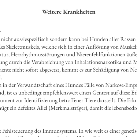
Weitere Krankheiten
:
 nicht aussiespezifisch sondern kann bei Hunden aller Rassen 
s Skelettmuskels, welche sich in einer Auflösung von Muskelfa
tur, Herzrhythmusstörungen und Nierenfehlfunktionen äuße
kung durch die Verabreichung von Inhalationsnarkotika und M
ente nicht sofort abgesetzt, kommt es zur Schädigung von Ne
.
n in der Verwandtschaft eines Hundes Fälle von Narkose-Empf
nd, ist es unbedingt empfehlenswert einen Gentest auf diese 
strument zur Identifizierung betroffener Tiere darstellt. Die E
enügt ein defektes Allel (Merkmalsträger), damit die lebensbedr
e Fehlsteuerung des Immunsystems. In wie weit es einer geneti