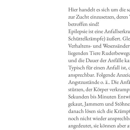
Hier handelt es sich um die 
zur Zucht einzusetzen, deren
betroffen sind!
Epilepsie ist eine Anfallse
Schüttelkrämpfe) äußert. Gle
Verhaltens- und Wesensänder
liegenden Tiere Ruderbewegun
und die Dauer der Anfälle kan
Typisch für einen Anfall ist,
ansprechbar. Folgende Anzei
Angstzustände o. ä.. Die Anfä
stürzen, der Körper verkrampf
Sekunden bis Minuten Entw
gekaut, Jammern und Stöhnen,
danach lösen sich die Krämpf
noch nicht wieder ansprechbar
angedeutet, sie können aber