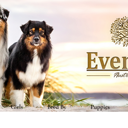
Girls
Bred By
Puppies