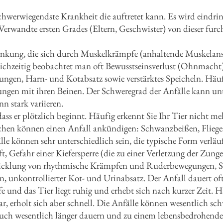
schwerwiegendste Krankheit die auftretet kann. Es wird eindr
 Verwandte ersten Grades (Eltern, Geschwister) von dieser fu
rkrankung, die sich durch Muskelkrämpfe (anhaltende Muskela
ichzeitig beobachtet man oft Bewusstseinsverlust (Ohnmacht)
ungen, Harn- und Kotabsatz sowie verstärktes Speicheln. Häu
gen mit ihren Beinen. Der Schweregrad der Anfälle kann unte
n stark variieren.
 dass er plötzlich beginnt. Häufig erkennt Sie Ihr Tier nicht m
chen können einen Anfall ankündigen: Schwanzbeißen, Fliege
lle können sehr unterschiedlich sein, die typische Form verläu
t, Gefahr einer Kiefersperre (die zu einer Verletzung der Zung
icklung von rhythmische Krämpfen und Ruderbewegungen, S
 unkontrollierter Kot- und Urinabsatz. Der Anfall dauert of
e und das Tier liegt ruhig und erhebt sich nach kurzer Zeit.
, erholt sich aber schnell. Die Anfälle können wesentlich schw
 auch wesentlich länger dauern und zu einem lebensbedrohend